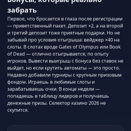
забрать
Первое, что бросается в глаза после регистрации
— приветственный пакет. Депозит ×2, а на второй
и третий депозит тоже приятные подарки. Но не
забывай про условия отыгрыша: вейджер ×40 на
слоты. В слотах вроде Gates of Olympus или Book
of Dead — отлично отыгрывается, по опыту
игроков. Вывести выигрыш с бонуса без ставок не
выйдет, но если крутить автоматы — это просто.
Недавно добавили турниры с крупным призовым
фондом. Играешь в любимые слоты и
зарабатываешь очки. В конце недели —
попадаешь в таблицу лидеров и получаешь
денежные призы. Селектор казино 2026 не
скупится.