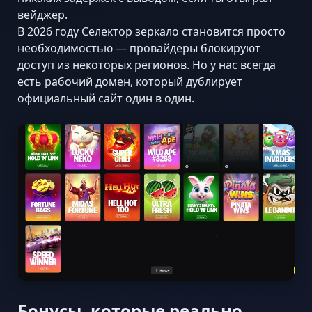
вейджер.
В 2026 году Селектор зеркало становится просто
необходимостью — провайдеры блокируют
доступ из некоторых регионов. Но у нас всегда
есть рабочий домен, который дублирует
официальный сайт один в один.
Бонусы, которые реально