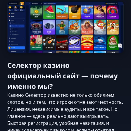
Селектор казино
официальный сайт — почему
именно мы?
Казино Селектор известно не только обилием
слотов, но и тем, что игроки отмечают честность.
Лицензия, независимые аудиты, и всё такое. Но
главное — здесь реально дают выигрывать.
Быстрая регистрация, удобная навигация, и
никаких задержек с выводом, если ты отыграл