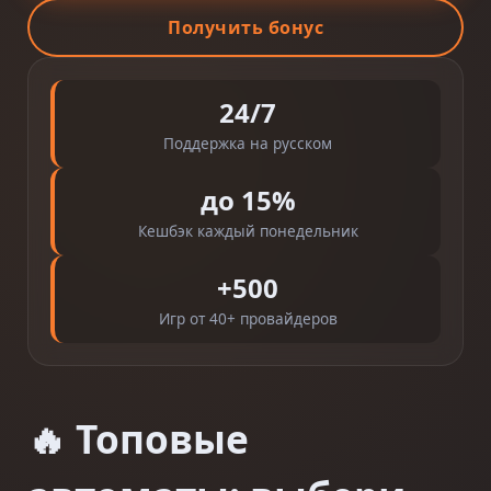
Получить бонус
24/7
Поддержка на русском
до 15%
Кешбэк каждый понедельник
+500
Игр от 40+ провайдеров
🔥 Топовые