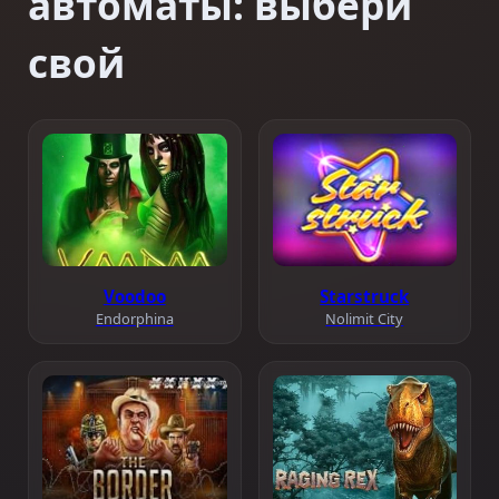
автоматы: выбери
свой
Voodoo
Starstruck
Endorphina
Nolimit City